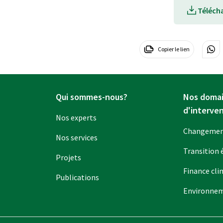
Téléch
Copier le lien
Qui sommes-nous?
Nos doma
d'interve
Nos experts
Changement
Nos services
Transition 
Projets
Finance cli
Publications
Environne