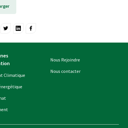
arger
ines
Nous Rejoindre
ntion
Nous contacter
 Climatique
énergétique
mat
ment