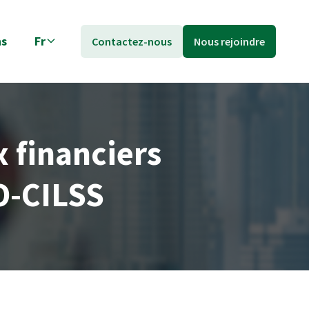
ns
Fr
Contactez-nous
Nous rejoindre
 financiers
O-CILSS